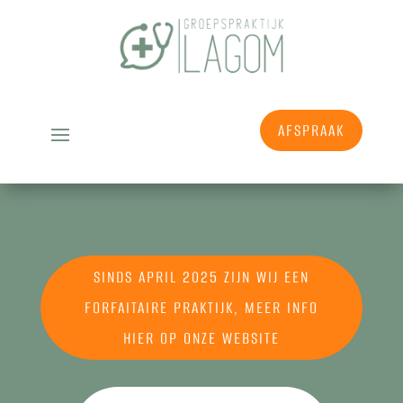
AFSPRAAK
SINDS APRIL 2025 ZIJN WIJ EEN
FORFAITAIRE PRAKTIJK, MEER INFO
HIER OP ONZE WEBSITE